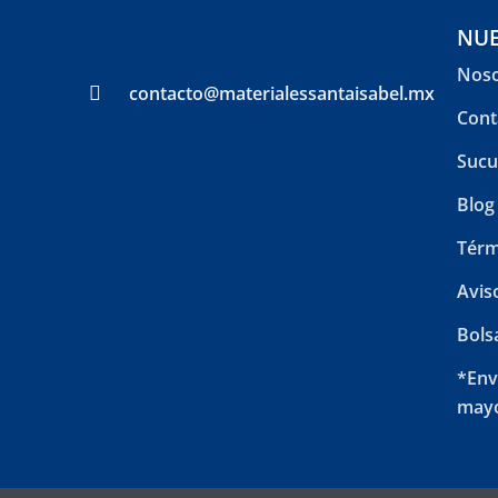
NUE
Noso
contacto@materialessantaisabel.mx
Cont
Sucu
Blog
Térm
Avis
Bols
*Env
mayo