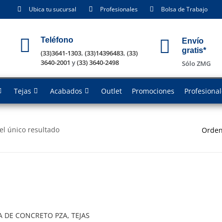
Ubica tu sucursal
Profesionales
Bolsa de Trabajo
Teléfono
Envío
gratis*
(33)3641-1303
,
(33)14396483
,
(33)
3640-2001
y
(33) 3640-2498
Sólo ZMG
Tejas
Acabados
Outlet
Promociones
Profesiona
el único resultado
Orden
A DE CONCRETO PZA, TEJAS