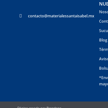
NUE
Noso
contacto@materialessantaisabel.mx
Cont
Sucu
Blog
Térm
Avis
Bols
*Env
mayo
Página creada por Brandana