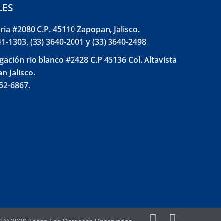
LES
tria #2080 C.P. 45110 Zapopan, Jalisco.
41-1303, (33) 3640-2001 y (33) 3640-2498.
gación rio blanco #2428 C.P 45136 Col. Altavista
n Jalisco.
852-6867.
el © 2020 Todos Los Derechos Reservados.