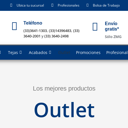
Ubica tu sucursal
Profesionales
Bolsa de Trabajo
Teléfono
Envío
gratis*
(33)3641-1303
,
(33)14396483
,
(33)
3640-2001
y
(33) 3640-2498
Sólo ZMG
Tejas
Acabados
Outlet
Promociones
Profesiona
Los mejores productos
Outlet