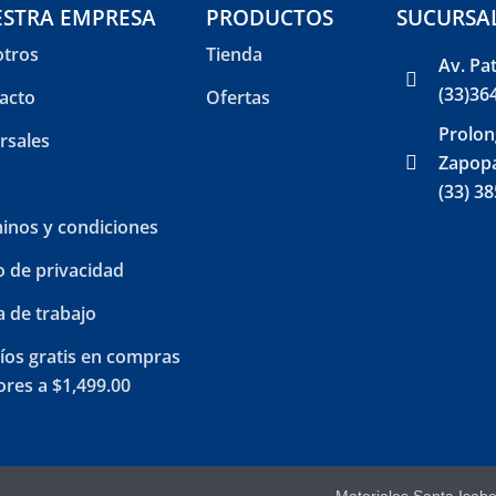
STRA EMPRESA
PRODUCTOS
SUCURSA
tros
Tienda
Av. Pa
(33)36
acto
Ofertas
Prolon
rsales
Zapopa
(33) 3
inos y condiciones
o de privacidad
a de trabajo
íos gratis en compras
res a $1,499.00
Materiales Santa Isab