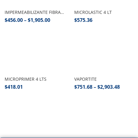
IMPERMEABILIZANTE FIBRATADO
MICROLASTIC 4 LT
$
456.00
–
$
1,905.00
$
575.36
Añadir al carrito
Seleccionar opciones
MICROPRIMER 4 LTS
VAPORTITE
$
418.01
$
751.68
–
$
2,903.48