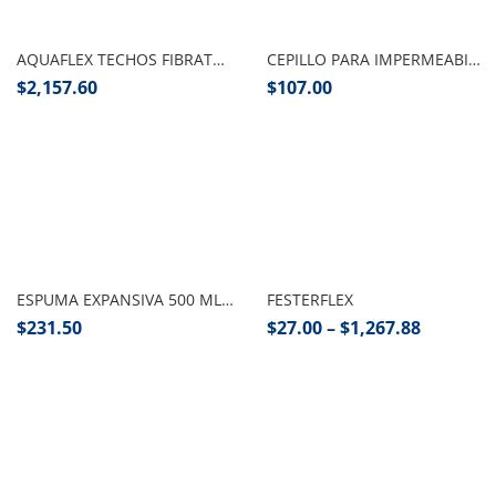
Seleccionar opciones
Añadir al carrito
AQUAFLEX TECHOS FIBRATADO 4 AÑOS CUBETA MAPEI
CEPILLO PARA IMPERMEABILIZAR
$
2,157.60
$
107.00
Añadir al carrito
Seleccionar opciones
ESPUMA EXPANSIVA 500 ML TRUPER
FESTERFLEX
$
231.50
$
27.00
–
$
1,267.88
Seleccionar opciones
Añadir al carrito