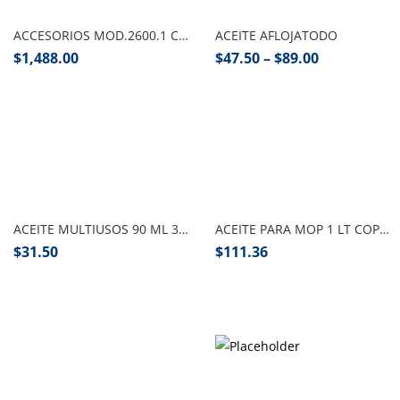
ACCESORIOS MOD.2600.1 CROMO-ORO DICA
ACEITE AFLOJATODO
$
1,488.00
$
47.50
–
$
89.00
Añadir al carrito
Añadir al carrito
ACEITE MULTIUSOS 90 ML 3 EN 1, TRUPER
ACEITE PARA MOP 1 LT COPAR
$
31.50
$
111.36
Seleccionar opciones
Seleccionar opciones