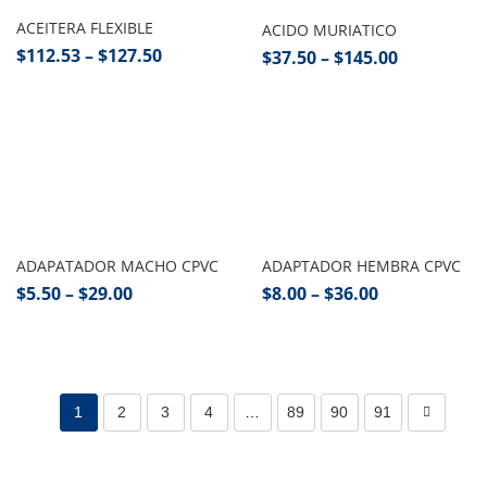
ACEITERA FLEXIBLE
ACIDO MURIATICO
$
112.53
–
$
127.50
$
37.50
–
$
145.00
Seleccionar opciones
Seleccionar opciones
ADAPATADOR MACHO CPVC
ADAPTADOR HEMBRA CPVC
$
5.50
–
$
29.00
$
8.00
–
$
36.00
1
2
3
4
…
89
90
91