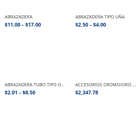
Seleccionar opciones
Seleccionar opciones
ABRAZADERA
ABRAZADERA TIPO UÑA
$
11.00
–
$
17.00
$
2.50
–
$
4.00
Seleccionar opciones
Añadir al carrito
ABRAZADERA TUBO TIPO OMEGA
ACCESORIOS CROMO/ORO (6 PZA) 2200.1 DICA
$
2.01
–
$
8.50
$
2,347.78
Añadir al carrito
Seleccionar opciones