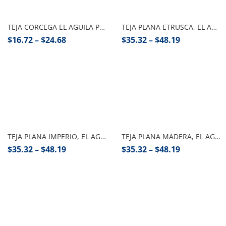
Seleccionar opciones
Seleccionar opciones
TEJA CORCEGA EL AGUILA PZA
TEJA PLANA ETRUSCA, EL AGUILA PZA
$
16.72
–
$
24.68
$
35.32
–
$
48.19
Seleccionar opciones
Seleccionar opciones
TEJA PLANA IMPERIO, EL AGUILA PZA
TEJA PLANA MADERA, EL AGUILA PZA
$
35.32
–
$
48.19
$
35.32
–
$
48.19
Seleccionar opciones
Añadir al carrito