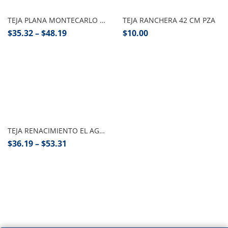
TEJA PLANA MONTECARLO EL AGUILA PZA
TEJA RANCHERA 42 CM PZA
$
35.32
–
$
48.19
$
10.00
Seleccionar opciones
TEJA RENACIMIENTO EL AGUILA PZA
$
36.19
–
$
53.31