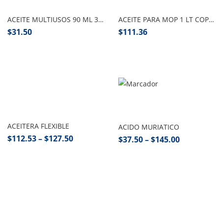
ACEITE MULTIUSOS 90 ML 3 EN 1, TRUPER
ACEITE PARA MOP 1 LT COPAR
$
31.50
$
111.36
Seleccionar opciones
Seleccionar opciones
ACEITERA FLEXIBLE
ACIDO MURIATICO
$
112.53
–
$
127.50
$
37.50
–
$
145.00
Añadir al carrito
Seleccionar opciones