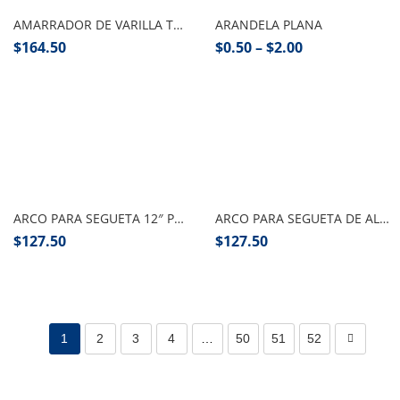
AMARRADOR DE VARILLA TRUPER
ARANDELA PLANA
$
164.50
$
0.50
–
$
2.00
Añadir al carrito
Añadir al carrito
ARCO PARA SEGUETA 12″ PRETUL PZA
ARCO PARA SEGUETA DE ALUMINIO MINI 12″ TRUPER
$
127.50
$
127.50
1
2
3
4
…
50
51
52