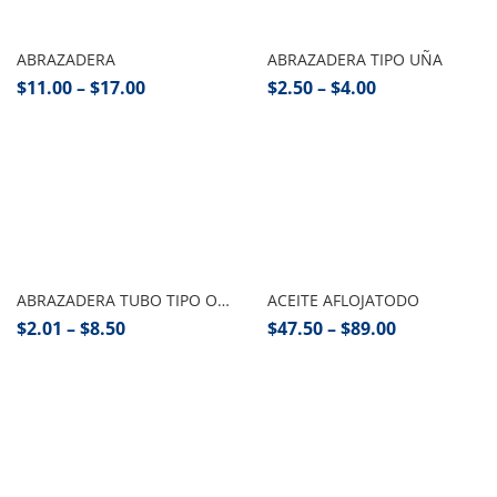
Seleccionar opciones
Seleccionar opciones
ABRAZADERA
ABRAZADERA TIPO UÑA
$
11.00
–
$
17.00
$
2.50
–
$
4.00
Seleccionar opciones
Seleccionar opciones
ABRAZADERA TUBO TIPO OMEGA
ACEITE AFLOJATODO
$
2.01
–
$
8.50
$
47.50
–
$
89.00
Añadir al carrito
Añadir al carrito