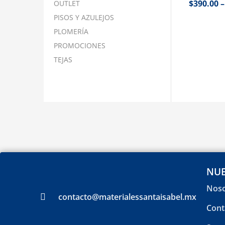
$
390.00
OUTLET
PISOS Y AZULEJOS
PLOMERÍA
PROMOCIONES
TEJAS
NUE
Noso
contacto@materialessantaisabel.mx
Cont