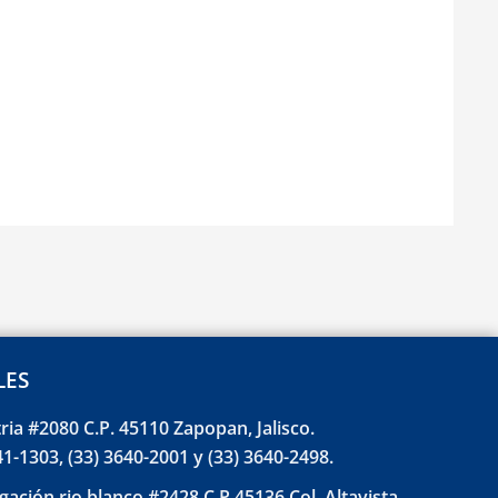
LES
tria #2080 C.P. 45110 Zapopan, Jalisco.
41-1303, (33) 3640-2001 y (33) 3640-2498.
gación rio blanco #2428 C.P 45136 Col. Altavista