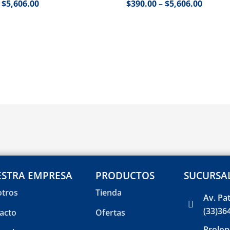
–
$
5,606.00
$
390.00
–
$
5,606.00
STRA EMPRESA
PRODUCTOS
SUCURSA
tros
Tienda
Av. Pa
(33)36
acto
Ofertas
Prolon