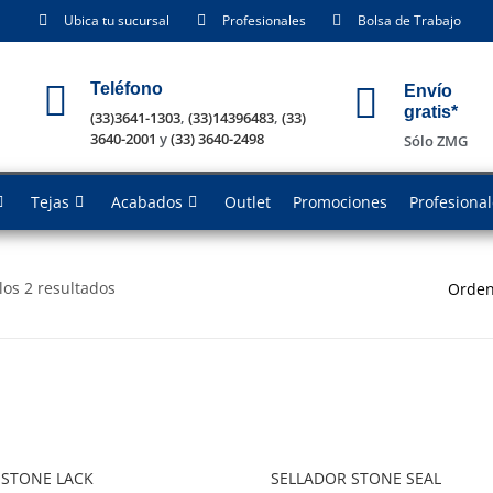
Ubica tu sucursal
Profesionales
Bolsa de Trabajo
Teléfono
Envío
gratis*
(33)3641-1303
,
(33)14396483
,
(33)
3640-2001
y
(33) 3640-2498
Sólo ZMG
Tejas
Acabados
Outlet
Promociones
Profesiona
os 2 resultados
Orden
 STONE LACK
SELLADOR STONE SEAL