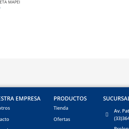
ETA MAPEI
0
STRA EMPRESA
PRODUCTOS
SUCURSA
tros
Tienda
Av. Pa
(33)36
acto
Ofertas
Prolon