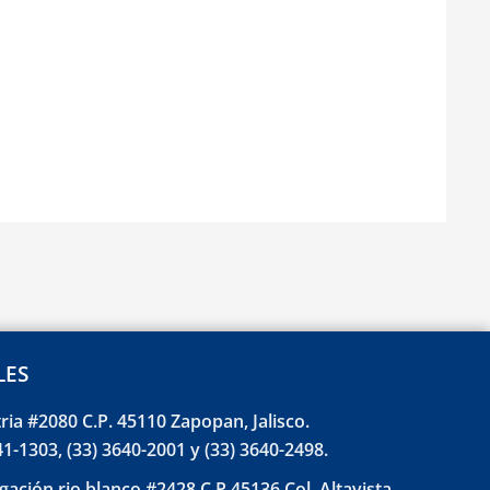
LES
tria #2080 C.P. 45110 Zapopan, Jalisco.
41-1303, (33) 3640-2001 y (33) 3640-2498.
gación rio blanco #2428 C.P 45136 Col. Altavista