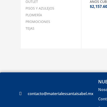
OUTLET
AÑOS CUB
$
2,157.6
PISOS Y AZULEJOS
PLOMERÍA
PROMOCIONES
TEJAS
NUE
Noso
contacto@materialessantaisabel.mx
Cont