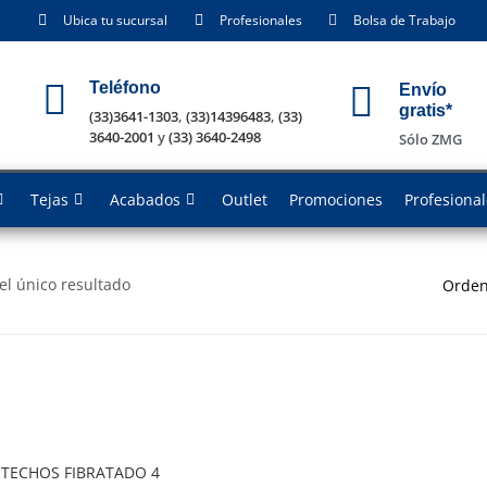
Ubica tu sucursal
Profesionales
Bolsa de Trabajo
Teléfono
Envío
gratis*
(33)3641-1303
,
(33)14396483
,
(33)
3640-2001
y
(33) 3640-2498
Sólo ZMG
Tejas
Acabados
Outlet
Promociones
Profesiona
el único resultado
Orden
 TECHOS FIBRATADO 4