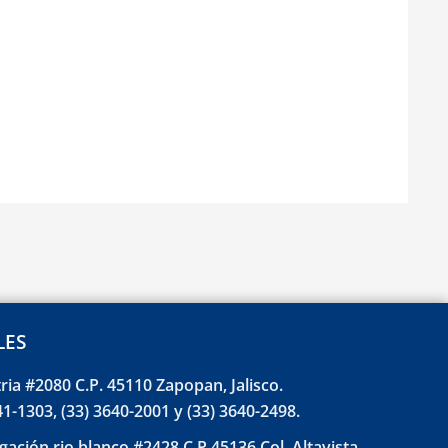
LES
tria #2080 C.P. 45110 Zapopan, Jalisco.
41-1303, (33) 3640-2001 y (33) 3640-2498.
gación rio blanco #2428 C.P 45136 Col. Altavista