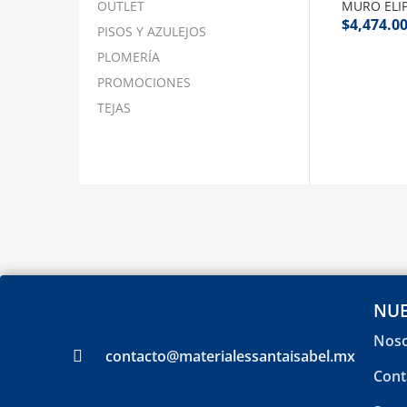
OUTLET
MURO ELI
$
4,474.0
PISOS Y AZULEJOS
PLOMERÍA
PROMOCIONES
TEJAS
NUE
Noso
contacto@materialessantaisabel.mx
Cont