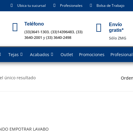
Ubica tu sucursal
Profesionales
Bolsa de Trabajo
Teléfono
Envío
gratis*
(33)3641-1303
,
(33)14396483
,
(33)
3640-2001
y
(33) 3640-2498
Sólo ZMG
Tejas
Acabados
Outlet
Promociones
Profesiona
el único resultado
Orden
DO EMPOTRAR LAVABO