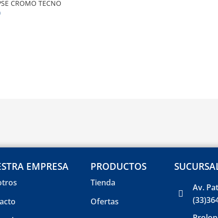
PSE CROMO TECNO
0
STRA EMPRESA
PRODUCTOS
SUCURSA
tros
Tienda
Av. Pa
(33)36
acto
Ofertas
Prolon