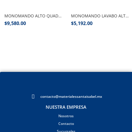
Añadir al carrito
Añadir al carrito
MONOMANDO ALTO QUADRATTO CROMO WASSER
MONOMANDO LAVABO ALTO ELIPSE CROMO TB25.031 TECNO
$
9,580.00
$
5,192.00
contacto@materialessantaisabel.mx
NUESTRA EMPRESA
Nosotros
Contacto
Sucursales