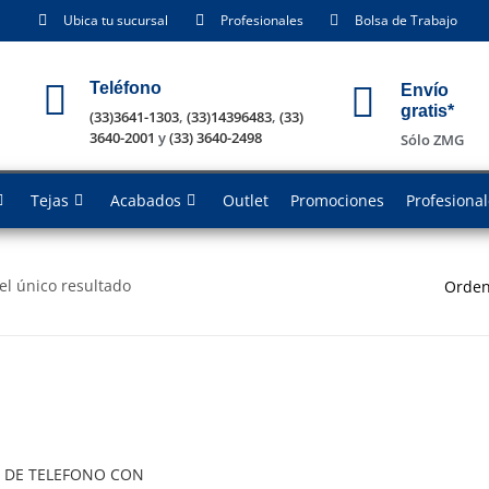
Ubica tu sucursal
Profesionales
Bolsa de Trabajo
Teléfono
Envío
gratis*
(33)3641-1303
,
(33)14396483
,
(33)
3640-2001
y
(33) 3640-2498
Sólo ZMG
Tejas
Acabados
Outlet
Promociones
Profesiona
el único resultado
Orden
 DE TELEFONO CON