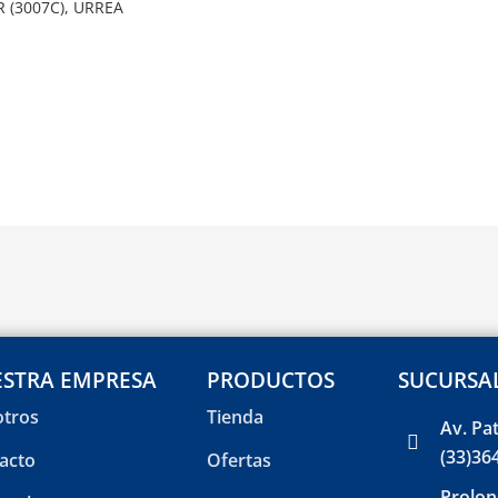
 (3007C), URREA
STRA EMPRESA
PRODUCTOS
SUCURSA
tros
Tienda
Av. Pa
(33)36
acto
Ofertas
Prolon