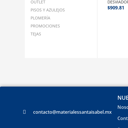
OUTLET
DESVIADOR
$
909.81
PISOS Y AZULEJOS
PLOMERÍA
PROMOCIONES
TEJAS
NUE
Noso
contacto@materialessantaisabel.mx
Cont