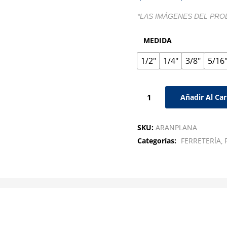
*LAS IMÁGENES DEL PRO
MEDIDA
1/2"
1/4"
3/8"
5/16
Añadir Al Car
SKU:
ARANPLANA
Categorías:
FERRETERÍA