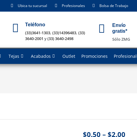
Ubica tu sucursal
Profesionales
Bolsa de Trabajo
Teléfono
Envío
gratis*
(33)3641-1303
,
(33)14396483
,
(33)
3640-2001
y
(33) 3640-2498
Sólo ZMG
Tejas
Acabados
Outlet
Promociones
Profesiona
$
0.50
–
$
2.00