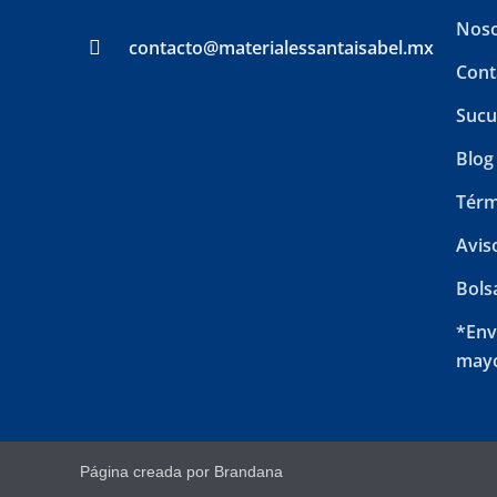
Noso
contacto@materialessantaisabel.mx
Cont
Sucu
Blog
Térm
Avis
Bols
*Env
mayo
Página creada por Brandana