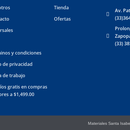
tros
Tienda
Av. Pa
(33)36
acto
Ofertas
Prolon
rsales
Zapopa
(33) 3
inos y condiciones
o de privacidad
a de trabajo
íos gratis en compras
res a $1,499.00
Materiales Santa Isab