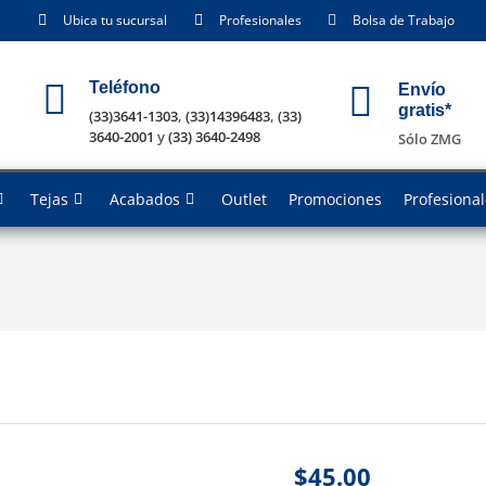
Ubica tu sucursal
Profesionales
Bolsa de Trabajo
Teléfono
Envío
gratis*
(33)3641-1303
,
(33)14396483
,
(33)
3640-2001
y
(33) 3640-2498
Sólo ZMG
Tejas
Acabados
Outlet
Promociones
Profesiona
$
45.00