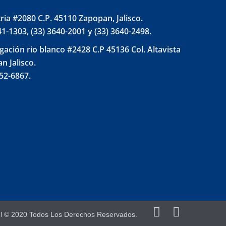
tria #2080 C.P. 45110 Zapopan, Jalisco.
41-1303, (33) 3640-2001 y (33) 3640-2498.
gación rio blanco #2428 C.P 45136 Col. Altavista
n Jalisco.
852-6867.
el © 2020 Todos Los Derechos Reservados.