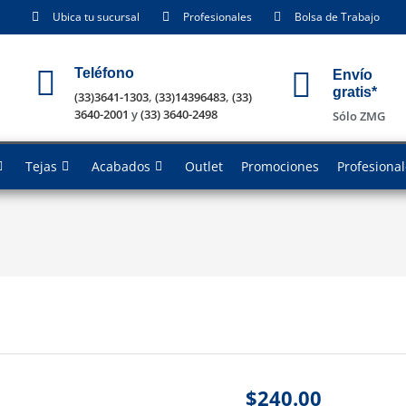
Ubica tu sucursal
Profesionales
Bolsa de Trabajo
Teléfono
Envío
gratis*
(33)3641-1303
,
(33)14396483
,
(33)
3640-2001
y
(33) 3640-2498
Sólo ZMG
Tejas
Acabados
Outlet
Promociones
Profesiona
$
240.00