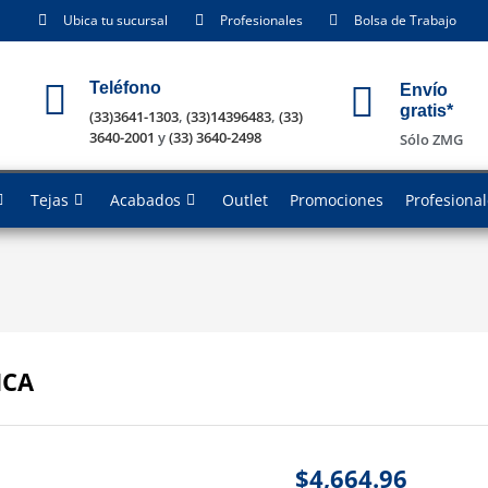
Ubica tu sucursal
Profesionales
Bolsa de Trabajo
Teléfono
Envío
gratis*
(33)3641-1303
,
(33)14396483
,
(33)
3640-2001
y
(33) 3640-2498
Sólo ZMG
Tejas
Acabados
Outlet
Promociones
Profesiona
ICA
$
4,664.96