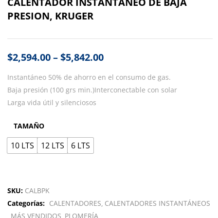
CALENTADOR INSTANTANEO DE BAJA
PRESION, KRUGER
$
2,594.00
–
$
5,842.00
Instantáneo 50% de ahorro en el consumo de gas.
Baja presión (100 grs min.)
Interconectable con solar
Larga vida útil y silenciosos
TAMAÑO
10 LTS
12 LTS
6 LTS
SKU:
CALBPK
Categorías:
CALENTADORES
CALENTADORES INSTANTÁNEOS
MÁS VENDIDOS
PLOMERÍA