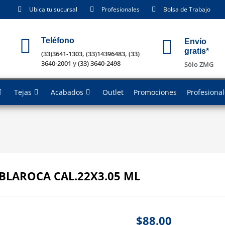
Ubica tu sucursal
Profesionales
Bolsa de Trabajo
Teléfono
Envío
gratis*
(33)3641-1303
,
(33)14396483
,
(33)
3640-2001
y
(33) 3640-2498
Sólo ZMG
Tejas
Acabados
Outlet
Promociones
Profesiona
BLAROCA CAL.22X3.05 ML
$
88.00