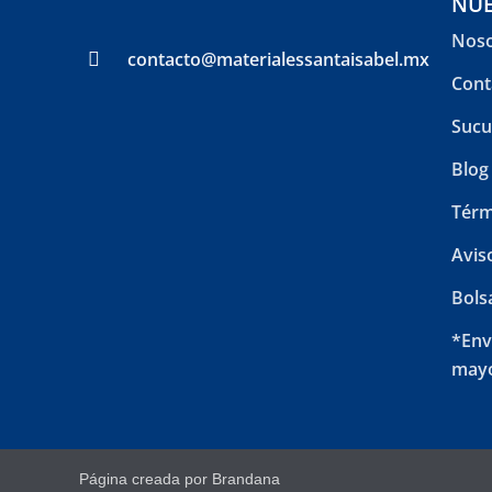
NUE
Noso
contacto@materialessantaisabel.mx
Cont
Sucu
Blog
Térm
Avis
Bols
*Env
mayo
Página creada por Brandana