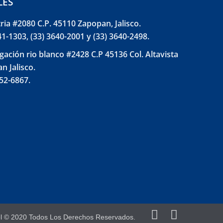
LES
tria #2080 C.P. 45110 Zapopan, Jalisco.
41-1303, (33) 3640-2001 y (33) 3640-2498.
gación rio blanco #2428 C.P 45136 Col. Altavista
n Jalisco.
852-6867.
el © 2020 Todos Los Derechos Reservados.