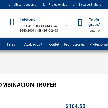
Ubica tu sucursal
Profesionales
Bolsa de Trabajo
Teléfono
Envío
gratis*
(33)3641-1303
,
(33)14396483
,
(33)
3640-2001
y
(33) 3640-2498
Sólo ZMG
Tejas
Acabados
Outlet
Promociones
Profesiona
OMBINACION TRUPER
$
164.50