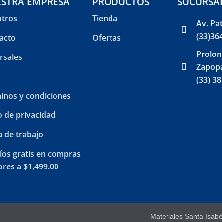
STRA EMPRESA
PRODUCTOS
SUCURSA
tros
Tienda
Av. Pa
(33)36
acto
Ofertas
Prolon
rsales
Zapopa
(33) 3
inos y condiciones
o de privacidad
a de trabajo
íos gratis en compras
res a $1,499.00
Materiales Santa Isab