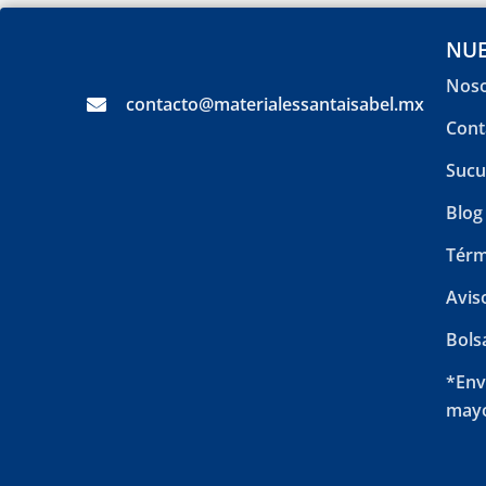
NUE
Noso
contacto@materialessantaisabel.mx
Cont
Sucu
Blog
Térm
Avis
Bols
*Env
mayo