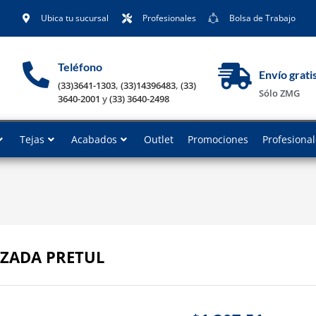
Ubica tu sucursal
Profesionales
Bolsa de Trabajo
Teléfono
Envío grati
(33)3641-1303
,
(33)14396483
,
(33)
Sólo ZMG
3640-2001
y
(33) 3640-2498
Tejas
Acabados
Outlet
Promociones
Profesiona
RZADA PRETUL