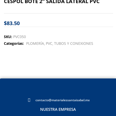
CESPOL BOTE 2″ SALIDA LATERAL PVC
$
83.50
SKU:
PVC050
Categorías:
PLOMERÍA
PVC
TUBOS Y CONEXIONES
contacto@materialessantaisabel.mx
NUESTRA EMPRESA