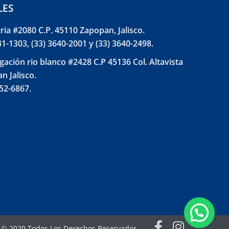
LES
tria #2080 C.P. 45110 Zapopan, Jalisco.
41-1303, (33) 3640-2001 y (33) 3640-2498.
gación rio blanco #2428 C.P 45136 Col. Altavista
n Jalisco.
852-6867.
l © 2020 Todos Los Derechos Reservados.