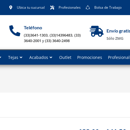
Ubica tu sucursal
Profesionales
Bolsa de Trabajo
Teléfono
Envío grati
(33)3641-1303
,
(33)14396483
,
(33)
Sólo ZMG
3640-2001
y
(33) 3640-2498
Tejas
Acabados
Outlet
Promociones
Profesiona