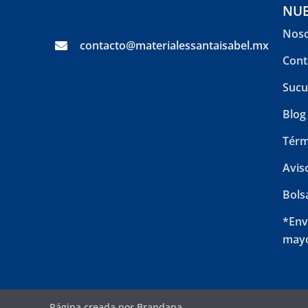
NUE
Noso
contacto@materialessantaisabel.mx
Cont
Sucu
Blog
Térm
Avis
Bols
*Env
mayo
Página creada por Brandana