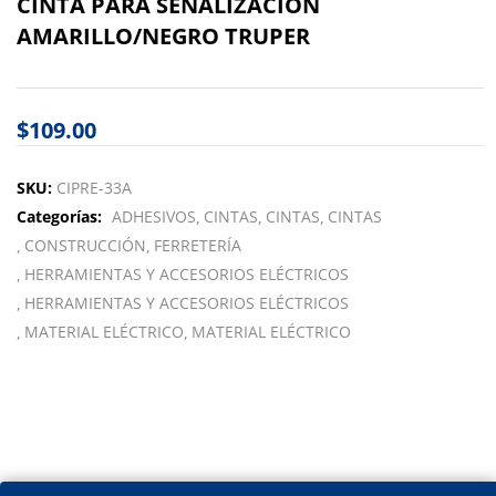
CINTA PARA SEÑALIZACION
AMARILLO/NEGRO TRUPER
$
109.00
SKU:
CIPRE-33A
Categorías:
ADHESIVOS
CINTAS
CINTAS
CINTAS
CONSTRUCCIÓN
FERRETERÍA
HERRAMIENTAS Y ACCESORIOS ELÉCTRICOS
HERRAMIENTAS Y ACCESORIOS ELÉCTRICOS
MATERIAL ELÉCTRICO
MATERIAL ELÉCTRICO