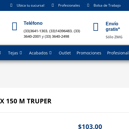
Ubica tu sucursal
Profesionales
Bolsa de Trabajo
Teléfono
Envío
gratis*
(33)3641-1303
,
(33)14396483
,
(33)
3640-2001
y
(33) 3640-2498
Sólo ZMG
Tejas
Acabados
Outlet
Promociones
Profesiona
X 150 M TRUPER
$
103.00