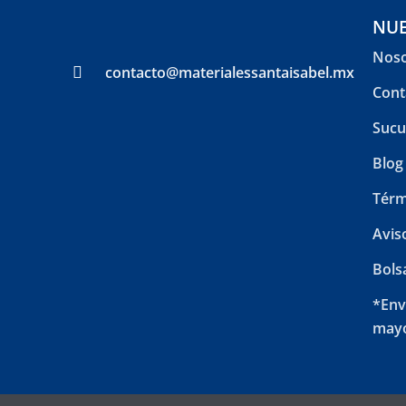
NUE
Noso
contacto@materialessantaisabel.mx
Cont
Sucu
Blog
Térm
Avis
Bols
*Env
mayo