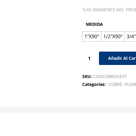
*LAS IMÁGENES DEL PRO
MEDIDA
1"X90º
1/2"X90º
3/4
Añadir Al Car
SKU:
CODCOBROSEXT
Categorías:
COBRE
PLOM