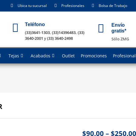
Ubica tu sucursal
Profesionales
Bolsa de Trabajo
Teléfono
Envío
gratis*
(33)3641-1303
,
(33)14396483
,
(33)
3640-2001
y
(33) 3640-2498
Sólo ZMG
Tejas
Acabados
Outlet
Promociones
Profesiona
R
$
90.00
–
$
250.0