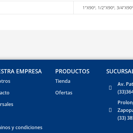
1"X90º, 1/2"X90º, 3/4"X90
STRA EMPRESA
PRODUCTOS
SUCURSA
tros
Tienda
Av. Pa
(33)36
acto
Ofertas
Prolon
rsales
Zapopa
(33) 3
inos y condiciones