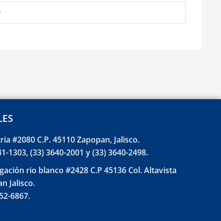
º
LES
tria #2080 C.P. 45110 Zapopan, Jalisco.
41-1303, (33) 3640-2001 y (33) 3640-2498.
gación rio blanco #2428 C.P 45136 Col. Altavista
n Jalisco.
852-6867.