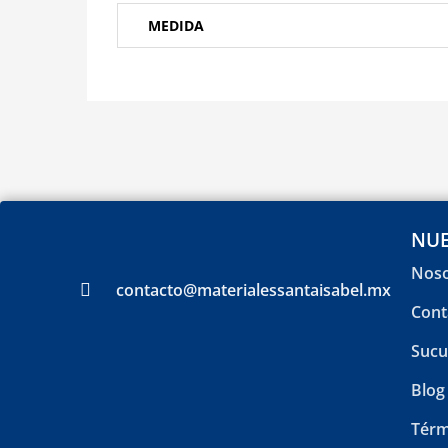
MEDIDA
NUE
Noso
contacto@materialessantaisabel.mx
Cont
Sucu
Blog
Térm