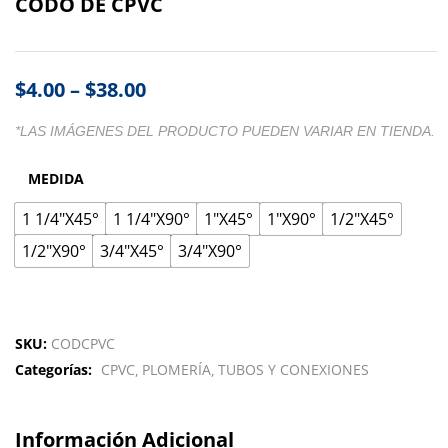
CODO DE CPVC
$
4.00
–
$
38.00
*LAS IMÁGENES DEL PRODUCTO PUEDEN VARIAR EN TIENDA.
MEDIDA
1 1/4"X45°
1 1/4"X90°
1"X45°
1"X90°
1/2"X45°
1/2"X90°
3/4"X45°
3/4"X90°
SKU:
CODCPVC
Categorías:
CPVC
PLOMERÍA
TUBOS Y CONEXIONES
Información Adicional