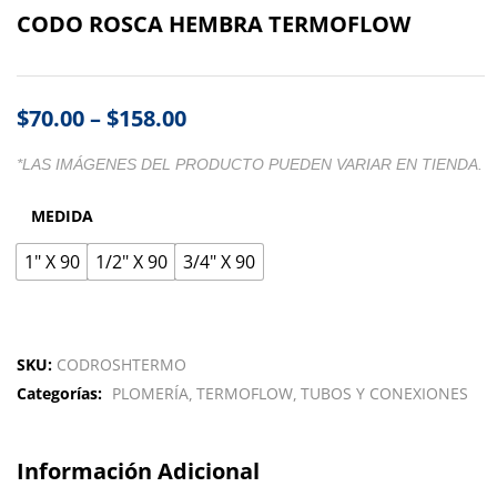
CODO ROSCA HEMBRA TERMOFLOW
$
70.00
–
$
158.00
*LAS IMÁGENES DEL PRODUCTO PUEDEN VARIAR EN TIENDA.
MEDIDA
1" X 90
1/2" X 90
3/4" X 90
SKU:
CODROSHTERMO
Categorías:
PLOMERÍA
TERMOFLOW
TUBOS Y CONEXIONES
Información Adicional