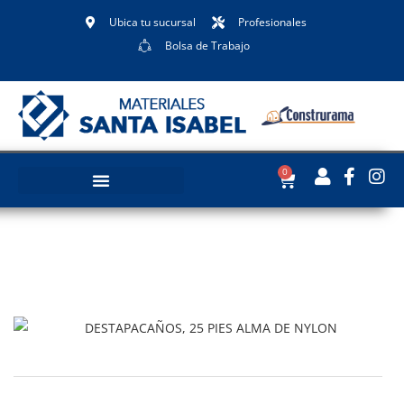
Ubica tu sucursal
Profesionales
Bolsa de Trabajo
0