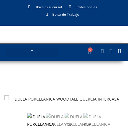
Ubica tu sucursal
Profesionales
Bolsa de Trabajo
0