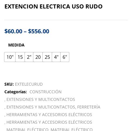
EXTENCION ELECTRICA USO RUDO
$
60.00
–
$
556.00
MEDIDA
10"
15
2"
20
25
4"
6"
SKU:
EXTELECURUD
Categorías:
CONSTRUCCIÓN
EXTENSIONES Y MULTICONTACTOS
EXTENSIONES Y MULTICONTACTOS
FERRETERÍA
HERRAMIENTAS Y ACCESORIOS ELÉCTRICOS
HERRAMIENTAS Y ACCESORIOS ELÉCTRICOS
MATERIAL ELÉCTRICO
MATERIAL ELÉCTRICO