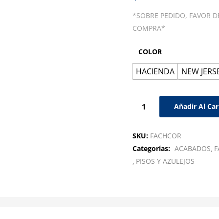
*SOBRE PEDIDO, FAVOR D
COMPRA*
COLOR
HACIENDA
NEW JERS
Añadir Al Car
SKU:
FACHCOR
Categorías:
ACABADOS
F
PISOS Y AZULEJOS