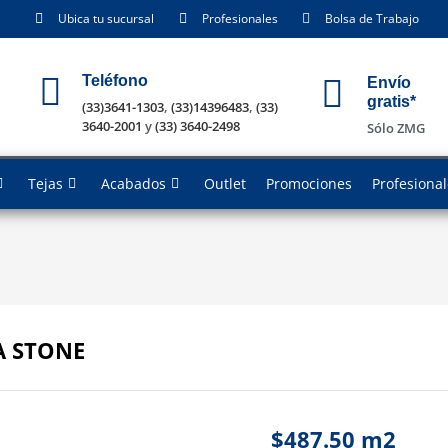
Ubica tu sucursal
Profesionales
Bolsa de Trabajo
Teléfono
Envío
gratis*
(33)3641-1303
,
(33)14396483
,
(33)
3640-2001
y
(33) 3640-2498
Sólo ZMG
Tejas
Acabados
Outlet
Promociones
Profesiona
A STONE
$
487.50
m2