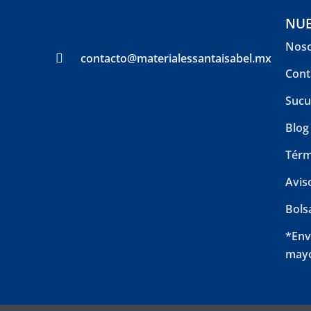
NUE
Noso
contacto@materialessantaisabel.mx
Cont
Sucu
Blog
Térm
Avis
Bols
*Env
mayo