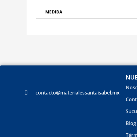
MEDIDA
NUE
Noso
contacto@materialessantaisabel.mx
Cont
Sucu
Blog
Térm