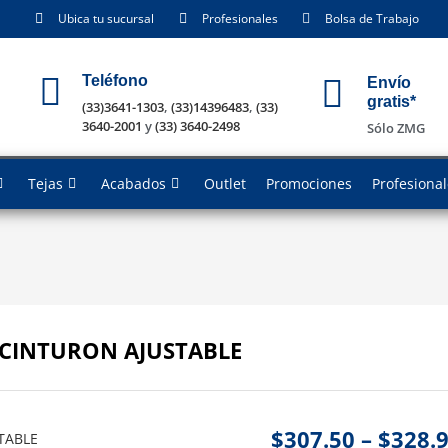
Ubica tu sucursal
Profesionales
Bolsa de Trabajo
Teléfono
Envío
gratis*
(33)3641-1303
,
(33)14396483
,
(33)
3640-2001
y
(33) 3640-2498
Sólo ZMG
Tejas
Acabados
Outlet
Promociones
Profesiona
R CINTURON AJUSTABLE
$
307.50
–
$
328.