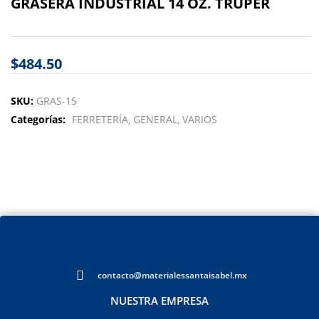
GRASERA INDUSTRIAL 14 OZ. TRUPER
$
484.50
SKU:
GRAS-15
Categorías:
FERRETERÍA
GENERAL
VARIOS
contacto@materialessantaisabel.mx
NUESTRA EMPRESA