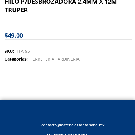
HILO P/DESBROZADORA 2.4MM X 12M
TRUPER
$
49.00
SKU:
HTA-95
Categorías:
FERRETERÍA
JARDINERÍA
contacto@materialessantaisabel.mx