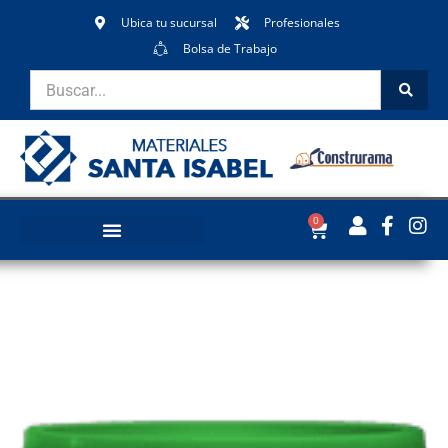
Ubica tu sucursal
Profesionales
Bolsa de Trabajo
0