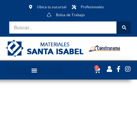
Ubica tu sucursal
Profesionales
Bolsa de Trabajo
0