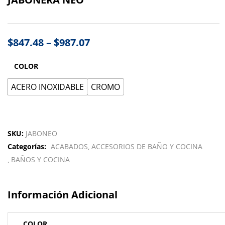
$
847.48
–
$
987.07
COLOR
ACERO INOXIDABLE
CROMO
SKU:
JABONEO
Categorías:
ACABADOS
ACCESORIOS DE BAÑO Y COCINA
BAÑOS Y COCINA
Información Adicional
COLOR