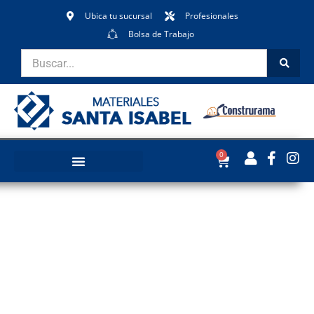
Ubica tu sucursal
Profesionales
Bolsa de Trabajo
0