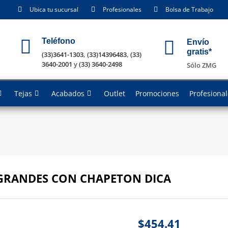
Ubica tu sucursal
Profesionales
Bolsa de Trabajo
Teléfono
Envío
gratis*
(33)3641-1303
,
(33)14396483
,
(33)
3640-2001
y
(33) 3640-2498
Sólo ZMG
Tejas
Acabados
Outlet
Promociones
Profesiona
 GRANDES CON CHAPETON DICA
$
454.41