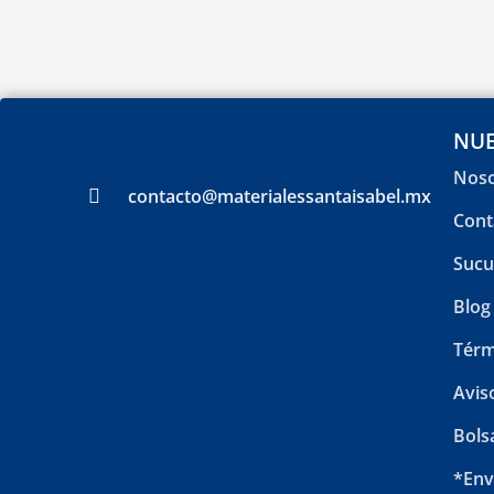
NUE
Noso
contacto@materialessantaisabel.mx
Cont
Sucu
Blog
Térm
Avis
Bols
*Env