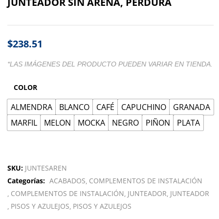
JUNTEADOR SIN ARENA, PERDURA
$
238.51
*LAS IMÁGENES DEL PRODUCTO PUEDEN VARIAR EN TIENDA.
COLOR
ALMENDRA
BLANCO
CAFÉ
CAPUCHINO
GRANADA
MARFIL
MELON
MOCKA
NEGRO
PIÑON
PLATA
SKU:
JUNTESAREN
Categorías:
ACABADOS
COMPLEMENTOS DE INSTALACIÓN
COMPLEMENTOS DE INSTALACIÓN
JUNTEADOR
JUNTEADOR
PISOS Y AZULEJOS
PISOS Y AZULEJOS