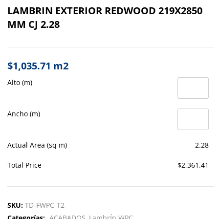
LAMBRIN EXTERIOR REDWOOD 219X2850
MM CJ 2.28
$
1,035.71
m2
Alto (m)
Ancho (m)
Actual Area (sq m)
2.28
Total Price
$2,361.41
SKU:
TD-FWPC-T2
Categorías:
ACABADOS
LambrÍn WPC