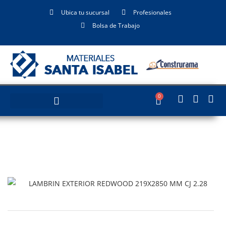
Ubica tu sucursal
Profesionales
Bolsa de Trabajo
0