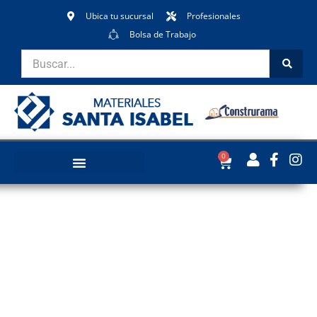
Ubica tu sucursal
Profesionales
Bolsa de Trabajo
0