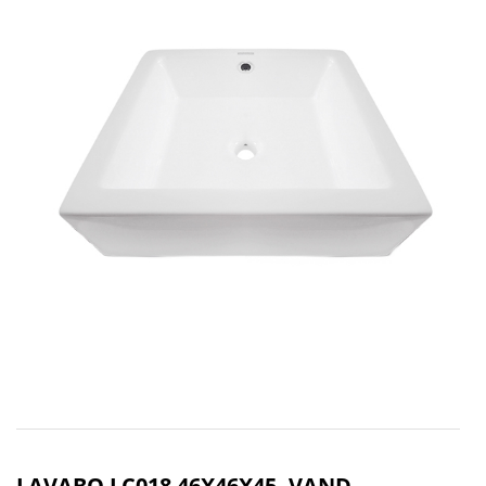
LAVABO LC018 46X46X45, VAND