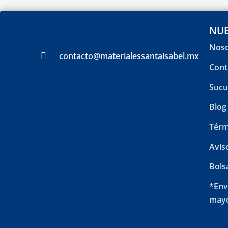
NUE
Noso
contacto@materialessantaisabel.mx
Cont
Sucu
Blog
Térm
Avis
Bols
*Env
mayo