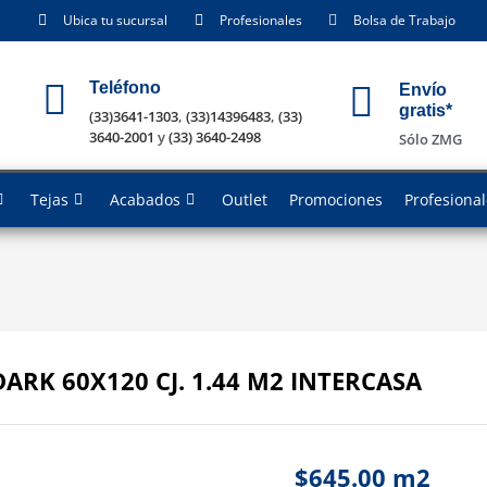
Ubica tu sucursal
Profesionales
Bolsa de Trabajo
Teléfono
Envío
gratis*
(33)3641-1303
,
(33)14396483
,
(33)
3640-2001
y
(33) 3640-2498
Sólo ZMG
Tejas
Acabados
Outlet
Promociones
Profesiona
ARK 60X120 CJ. 1.44 M2 INTERCASA
$
645.00
m2