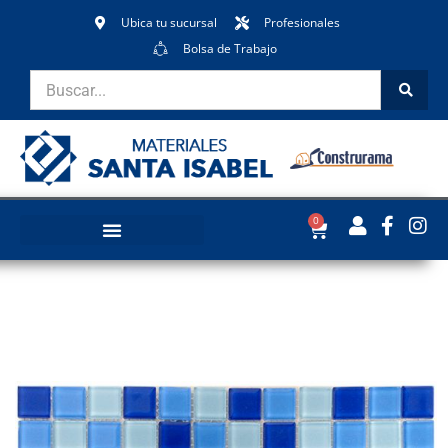
Ubica tu sucursal
Profesionales
Bolsa de Trabajo
0