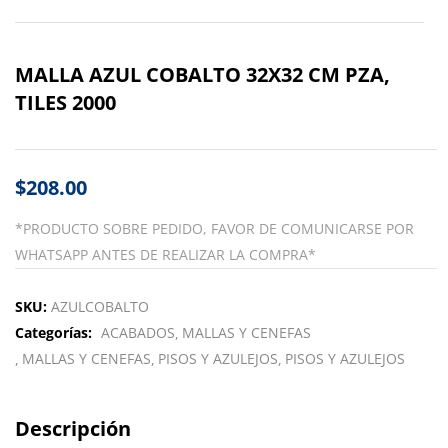
MALLA AZUL COBALTO 32X32 CM PZA,
TILES 2000
$
208.00
*PRODUCTO SOBRE PEDIDO, FAVOR DE COMUNICARSE POR
WHATSAPP ANTES DE REALIZAR LA COMPRA*
SKU:
AZULCOBALTO
Categorías:
ACABADOS
MALLAS Y CENEFAS
MALLAS Y CENEFAS
PISOS Y AZULEJOS
PISOS Y AZULEJOS
Descripción