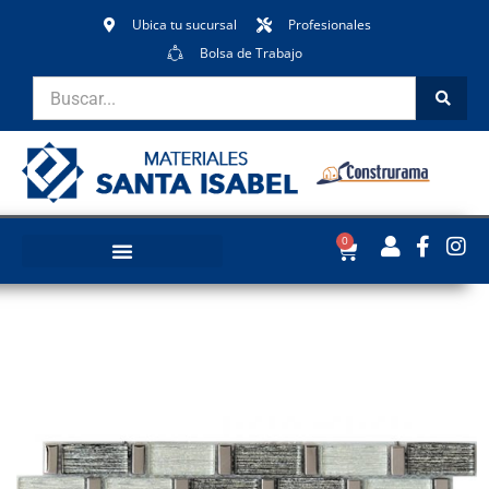
Ubica tu sucursal
Profesionales
Bolsa de Trabajo
0