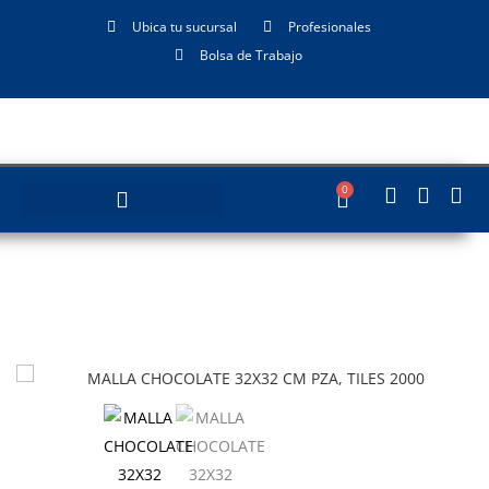
Ubica tu sucursal
Profesionales
Bolsa de Trabajo
0