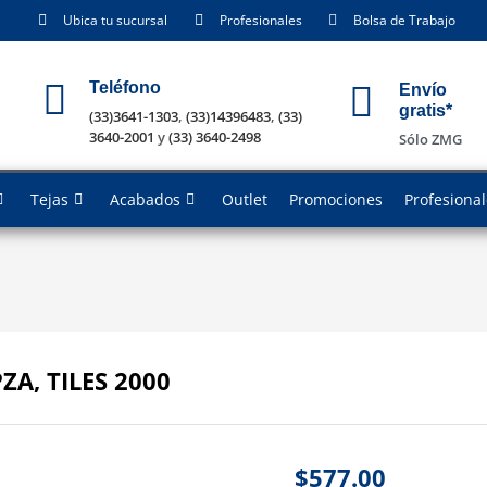
Ubica tu sucursal
Profesionales
Bolsa de Trabajo
Teléfono
Envío
gratis*
(33)3641-1303
,
(33)14396483
,
(33)
3640-2001
y
(33) 3640-2498
Sólo ZMG
Tejas
Acabados
Outlet
Promociones
Profesiona
A, TILES 2000
$
577.00