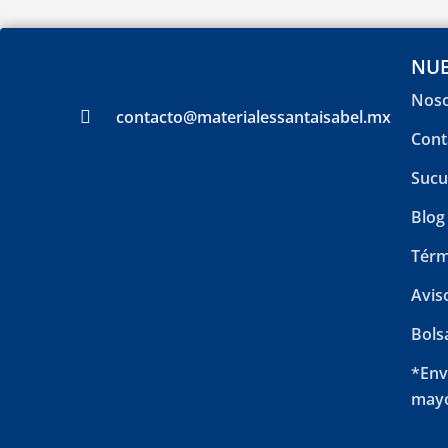
NUE
Noso
contacto@materialessantaisabel.mx
Cont
Sucu
Blog
Térm
Avis
Bols
*Env
mayo