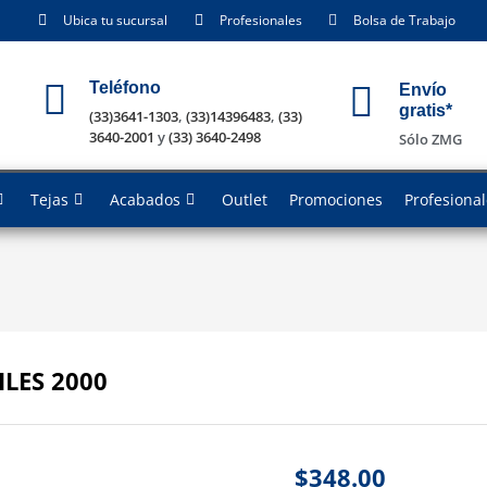
Ubica tu sucursal
Profesionales
Bolsa de Trabajo
Teléfono
Envío
gratis*
(33)3641-1303
,
(33)14396483
,
(33)
3640-2001
y
(33) 3640-2498
Sólo ZMG
Tejas
Acabados
Outlet
Promociones
Profesiona
ILES 2000
$
348.00