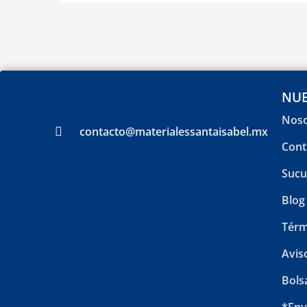
NUE
Noso
contacto@materialessantaisabel.mx
Cont
Sucu
Blog
Térm
Avis
Bols