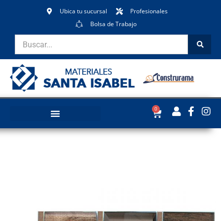
Ubica tu sucursal
Profesionales
Bolsa de Trabajo
0