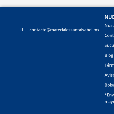
NUE
Noso
contacto@materialessantaisabel.mx
Cont
Sucu
Blog
Térm
Avis
Bols
*Env
mayo