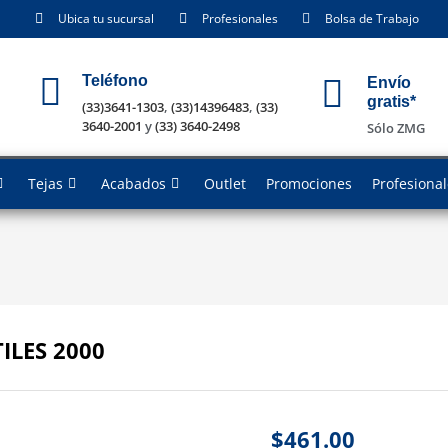
Ubica tu sucursal
Profesionales
Bolsa de Trabajo
Teléfono
Envío
gratis*
(33)3641-1303
,
(33)14396483
,
(33)
3640-2001
y
(33) 3640-2498
Sólo ZMG
Tejas
Acabados
Outlet
Promociones
Profesiona
ILES 2000
$
461.00