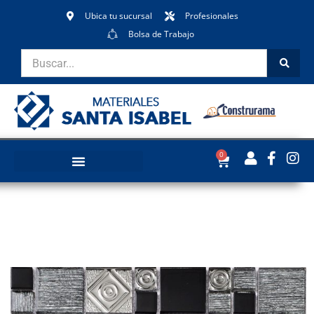
Ubica tu sucursal
Profesionales
Bolsa de Trabajo
0