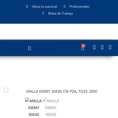
Ubica tu sucursal
Profesionales
Bolsa de Trabajo
0